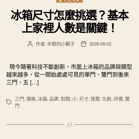
類
冰箱尺寸怎麼挑選？基本
上家裡人數是關鍵！
作者:
年輕的小夥子
2026-08-02
文
文
章
章
作
發
者
佈
現今隨著科技不斷創新，市面上冰箱的品牌與類型
日
越來越多，從一開始處處可見的單門、雙門到後來
期
三門、五 […]
三門
,
價格
,
冰箱
,
品牌
,
對開
,
小
,
尺寸
,
推薦
,
比較
,
評價
,
雙
標
門
籤