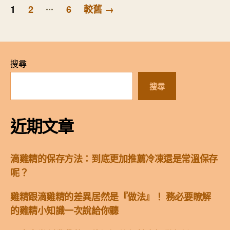
文
...
1
2
6
較舊
→
章
分
頁
搜尋
搜尋
近期文章
滴雞精的保存方法：到底更加推薦冷凍還是常溫保存
呢？
雞精跟滴雞精的差異居然是『做法』！ 務必要瞭解
的雞精小知識一次說給你聽