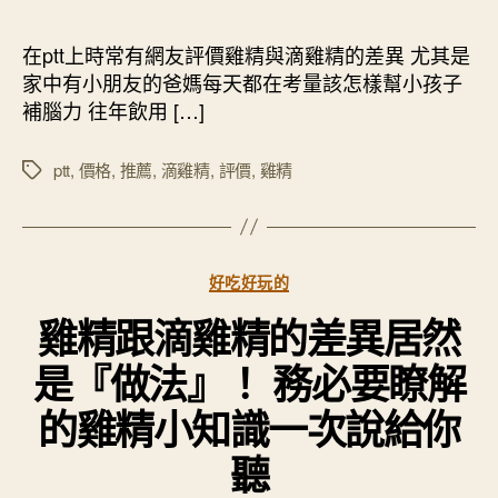
作
發
者
佈
在ptt上時常有網友評價雞精與滴雞精的差異 尤其是
日
家中有小朋友的爸媽每天都在考量該怎樣幫小孩子
期
補腦力 往年飲用 […]
ptt
,
價格
,
推薦
,
滴雞精
,
評價
,
雞精
標
籤
分
好吃好玩的
類
雞精跟滴雞精的差異居然
是『做法』！ 務必要瞭解
的雞精小知識一次說給你
聽