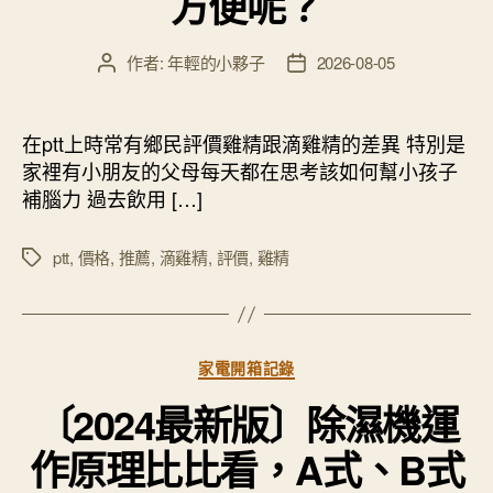
方便呢？
作者:
年輕的小夥子
2026-08-05
文
文
章
章
作
發
者
佈
在ptt上時常有鄉民評價雞精跟滴雞精的差異 特別是
日
家裡有小朋友的父母每天都在思考該如何幫小孩子
期
補腦力 過去飲用 […]
ptt
,
價格
,
推薦
,
滴雞精
,
評價
,
雞精
標
籤
分
家電開箱記錄
類
〔2024最新版〕除濕機運
作原理比比看，A式、B式