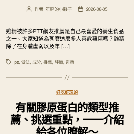
作者:
年輕的小夥子
2026-08-05
文
文
章
章
作
發
者
佈
雞精被許多PTT網友推薦是自己最喜愛的養生食品
日
之一。大家知道為甚麼這麼多人喜歡雞精嗎？雞精
期
除了在身體虛弱以及年 […]
ptt
,
做法
,
成分
,
推薦
,
評價
,
雞精
標
籤
分
好吃好玩的
類
有關膠原蛋白的類型推
薦、挑選重點，一一介紹
給各位瞭解～