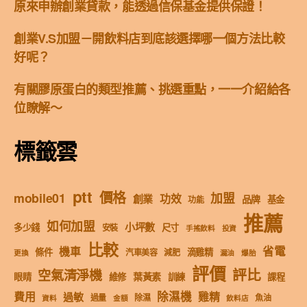
原來申辦創業貸款，能透過信保基金提供保證！
創業V.S加盟－開飲料店到底該選擇哪一個方法比較
好呢？
有關膠原蛋白的類型推薦、挑選重點，一一介紹給各
位瞭解～
標籤雲
ptt
價格
mobile01
加盟
功效
創業
品牌
基金
功能
推薦
如何加盟
小坪數
多少錢
尺寸
安裝
手搖飲料
投資
比較
省電
機車
條件
滴雞精
汽車美容
減肥
更換
漏油
爆胎
評價
評比
空氣清淨機
葉黃素
眼睛
維修
訓練
課程
除濕機
費用
雞精
過敏
過量
除濕
魚油
資料
金額
飲料店