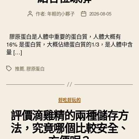
作者:
年輕的小夥子
2026-08-05
文
文
章
章
作
發
者
佈
膠原蛋白是人體中重要的蛋白質，人體大概有
日
16% 是蛋白質，大概佔總蛋白質的1/3，是人體中含
期
量 […]
推薦
,
膠原蛋白
標
籤
分
好吃好玩的
類
評價滴雞精的兩種儲存方
法，究竟哪個比較安全、