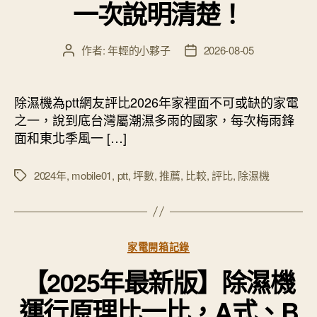
一次說明清楚！
作者:
年輕的小夥子
2026-08-05
文
文
章
章
作
發
者
佈
除濕機為ptt網友評比2026年家裡面不可或缺的家電
日
之一，說到底台灣屬潮濕多雨的國家，每次梅雨鋒
期
面和東北季風一 […]
2024年
,
mobile01
,
ptt
,
坪數
,
推薦
,
比較
,
評比
,
除濕機
標
籤
分
家電開箱記錄
類
【2025年最新版】除濕機
運行原理比一比，A式、B