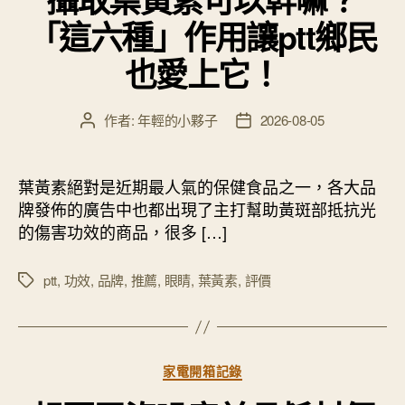
「這六種」作用讓ptt鄉民
也愛上它！
作者:
年輕的小夥子
2026-08-05
文
文
章
章
作
發
者
佈
葉黃素絕對是近期最人氣的保健食品之一，各大品
日
牌發佈的廣告中也都出現了主打幫助黃斑部抵抗光
期
的傷害功效的商品，很多 […]
ptt
,
功效
,
品牌
,
推薦
,
眼睛
,
葉黃素
,
評價
標
籤
分
家電開箱記錄
類