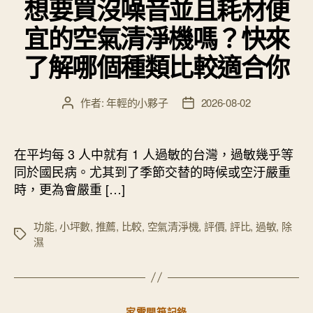
想要買沒噪音並且耗材便
宜的空氣清淨機嗎？快來
了解哪個種類比較適合你
作者:
年輕的小夥子
2026-08-02
文
文
章
章
作
發
者
佈
在平均每 3 人中就有 1 人過敏的台灣，過敏幾乎等
日
同於國民病。尤其到了季節交替的時候或空汙嚴重
期
時，更為會嚴重 […]
功能
,
小坪數
,
推薦
,
比較
,
空氣清淨機
,
評價
,
評比
,
過敏
,
除
標
濕
籤
分
家電開箱記錄