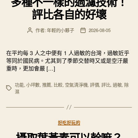
多種不一樣的過濾技術！
評比各自的好壞
作者:
年輕的小夥子
2026-08-05
文
文
章
章
作
發
者
佈
在平均每 3 人之中便有 1 人過敏的台灣，過敏近乎
日
等同於國民病。尤其到了季節交替時又或是空汙嚴
期
重時，更加會嚴 […]
功能
,
小坪數
,
推薦
,
比較
,
空氣清淨機
,
評價
,
評比
,
過敏
,
除
標
濕
籤
分
好吃好玩的
類
攝取葉黃素可以幹嘛？