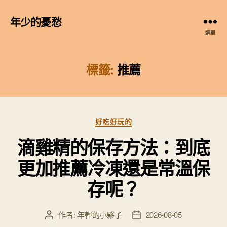
年少的憂愁
選單
標籤:
推薦
分
好吃好玩的
類
滴雞精的保存方法：到底
更加推薦冷凍還是常溫保
存呢？
作者:
年輕的小夥子
2026-08-05
文
文
章
章