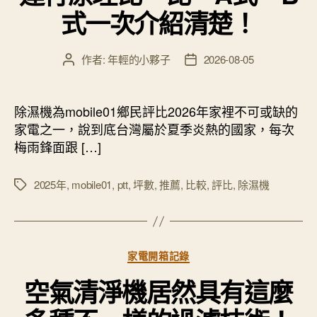
式一次介紹清楚！
作者:
年輕的小夥子
2026-08-05
文
文
章
章
作
發
者
佈
除濕機為mobile01鄉民評比2026年家裡不可或缺的
日
家電之一，說到底台灣屬於夏季炎熱的國家，每次
期
梅雨鋒面跟 […]
2025年
,
mobile01
,
ptt
,
坪數
,
推薦
,
比較
,
評比
,
除濕機
標
籤
分
家電開箱記錄
類
空氣清淨機居然具有這麼